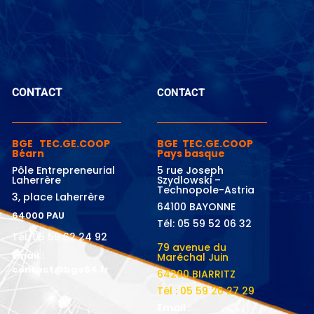
CONTACT
CONTACT
BGE TEC.GE.COOP
BGE TEC.GE.COOP
Béarn
Pays basque
Pôle Entrepreneurial
5 rue Joseph
Laherrère
Szydlowski –
Technopole-Astria
3, place Laherrère
64100 BAYONNE
64000 PAU
Tél: 05 59 52 06 32
Tél: 05 59 62 24 92
79 avenue du
Email :
Maréchal Juin
contact@bge64.fr
64200 BIARRITZ
Tél : 05 59 26 27 29
Email :